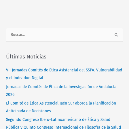
Normativa
Contacto
B
u
s
Últimas Noticias
c
a
VII Jornadas Comités de Ética Asistencial del SSPA. Vulnerabilidad
r
y el Individuo Digital
p
Jornadas de Comités de Ética de la Investigación de Andalucía-
o
2026
r
El Comité de Ética Asistencial Jaén Sur aborda la Planificación
:
Anticipada de Decisiones
Segundo Congreso Ibero-Latinoamericano de Ética y Salud
Pública y Quinto Congreso Internacional de Filosofía de la Salud