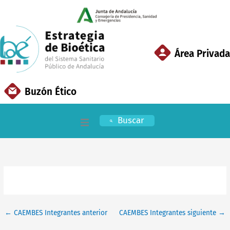
Ir
al
contenido
Área Privada
Buzón Ético
Buscar
Inicio
EBSSPA
Áreas Clave
←
CAEMBES Integrantes anterior
CAEMBES Integrantes siguiente
→
Documentación