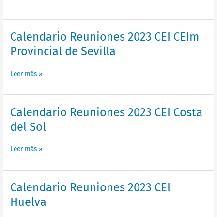
CEIm
Provincial
de
Málaga
Calendario
Calendario Reuniones 2023 CEI CEIm
Reuniones
Provincial de Sevilla
2023
CEI
Leer más »
CEIm
Provincial
de
Sevilla
Calendario
Calendario Reuniones 2023 CEI Costa
Reuniones
del Sol
2023
CEI
Leer más »
Costa
del
Sol
Calendario
Calendario Reuniones 2023 CEI
Reuniones
Huelva
2023
CEI