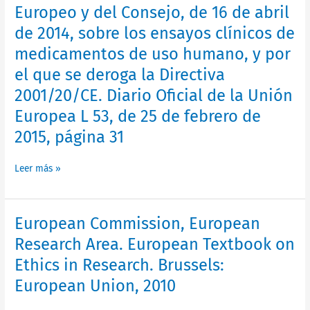
Europeo y del Consejo, de 16 de abril
del
Reglamento
de 2014, sobre los ensayos clínicos de
(UE)
medicamentos de uso humano, y por
nº
el que se deroga la Directiva
536/2014
del
2001/20/CE. Diario Oficial de la Unión
Parlamento
Europea L 53, de 25 de febrero de
Europeo
2015, página 31
y
del
Consejo,
Leer más »
de
16
de
European
European Commission, European
abril
Commission,
Research Area. European Textbook on
de
European
2014,
Ethics in Research. Brussels:
Research
sobre
Area.
European Union, 2010
los
European
ensayos