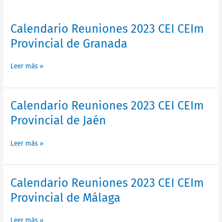
Normativa
Calendario
Calendario Reuniones 2023 CEI CEIm
Reuniones
Provincial de Granada
Contacto
2023
CEI
Leer más »
CEIm
Provincial
de
Granada
Calendario
Calendario Reuniones 2023 CEI CEIm
Reuniones
Provincial de Jaén
2023
CEI
Leer más »
CEIm
Provincial
de
Jaén
Calendario
Calendario Reuniones 2023 CEI CEIm
Reuniones
Provincial de Málaga
2023
CEI
Leer más »