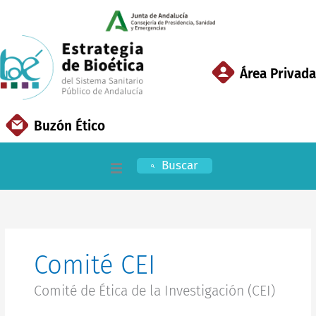
Ir
al
contenido
Área Privada
Buzón Ético
Buscar
Inicio
EBSSPA
Comité CEI
Áreas Clave
Comité de Ética de la Investigación (CEI)
Documentación