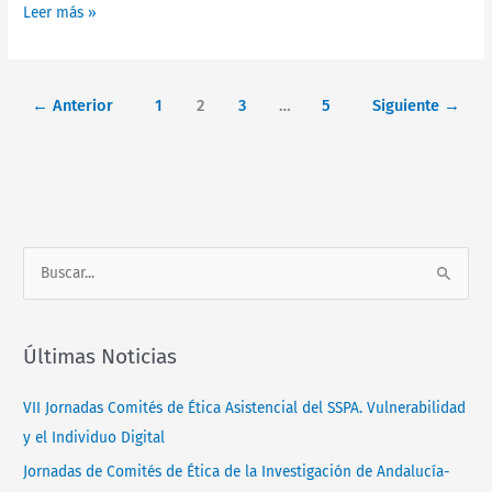
Textbook
clínicos
Leer más »
on
de
Ethics
medicamentos
in
de
Research.
←
Anterior
1
2
3
…
5
Siguiente
→
uso
Brussels:
humano,
European
y
Union,
por
2010
el
que
se
deroga
B
la
u
Directiva
s
2001/20/CE.
Últimas Noticias
c
Diario
a
Oficial
VII Jornadas Comités de Ética Asistencial del SSPA. Vulnerabilidad
de
r
y el Individuo Digital
la
p
Unión
Jornadas de Comités de Ética de la Investigación de Andalucía-
o