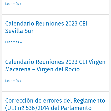
Leer más »
Huelva
Calendario
Calendario Reuniones 2023 CEI
Reuniones
Sevilla Sur
2023
CEI
Leer más »
Sevilla
Sur
Calendario
Calendario Reuniones 2023 CEI Virgen
Reuniones
Macarena – Virgen del Rocio
2023
CEI
Leer más »
Virgen
Macarena
–
Virgen
Corrección
Corrección de errores del Reglamento
del
de
(UE) nº 536/2014 del Parlamento
Rocio
errores