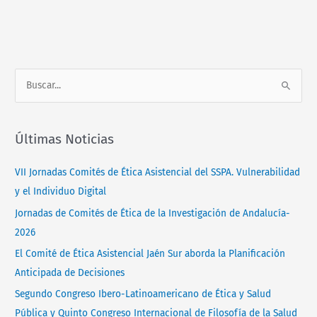
Normativa
Contacto
B
u
s
Últimas Noticias
c
a
VII Jornadas Comités de Ética Asistencial del SSPA. Vulnerabilidad
r
y el Individuo Digital
p
Jornadas de Comités de Ética de la Investigación de Andalucía-
o
2026
r
El Comité de Ética Asistencial Jaén Sur aborda la Planificación
:
Anticipada de Decisiones
Segundo Congreso Ibero-Latinoamericano de Ética y Salud
Pública y Quinto Congreso Internacional de Filosofía de la Salud