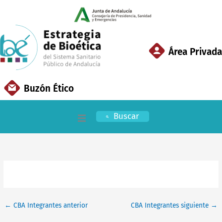
Ir
al
contenido
Área Privada
Buzón Ético
Buscar
Inicio
EBSSPA
Áreas Clave
←
CBA Integrantes anterior
CBA Integrantes siguiente
→
Documentación