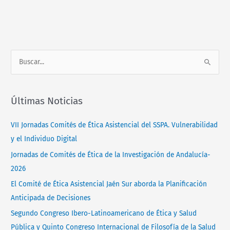
Normativa
Contacto
B
u
s
Últimas Noticias
c
a
VII Jornadas Comités de Ética Asistencial del SSPA. Vulnerabilidad
r
y el Individuo Digital
p
Jornadas de Comités de Ética de la Investigación de Andalucía-
o
2026
r
El Comité de Ética Asistencial Jaén Sur aborda la Planificación
:
Anticipada de Decisiones
Segundo Congreso Ibero-Latinoamericano de Ética y Salud
Pública y Quinto Congreso Internacional de Filosofía de la Salud