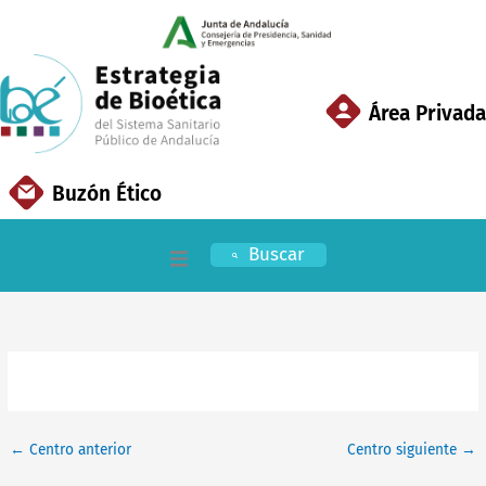
Ir
al
contenido
Área Privada
Buzón Ético
Buscar
Inicio
EBSSPA
Áreas Clave
←
Centro anterior
Centro siguiente
→
Documentación