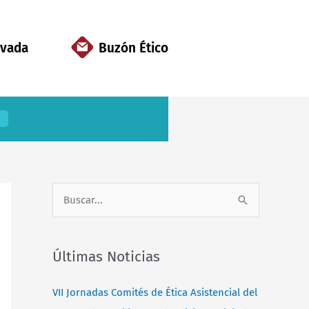
ivada
Buzón Ético
B
u
s
Últimas Noticias
c
a
VII Jornadas Comités de Ética Asistencial del
r