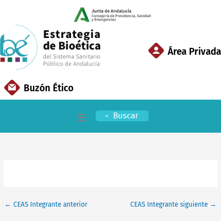
Ir
al
contenido
Área Privada
Buzón Ético
Buscar
Inicio
EBSSPA
Áreas Clave
←
CEAS Integrante anterior
CEAS Integrante siguiente
→
Documentación