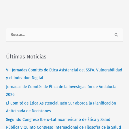
Normativa
Contacto
B
u
s
Últimas Noticias
c
a
VII Jornadas Comités de Ética Asistencial del SSPA. Vulnerabilidad
r
y el Individuo Digital
p
Jornadas de Comités de Ética de la Investigación de Andalucía-
o
2026
r
El Comité de Ética Asistencial Jaén Sur aborda la Planificación
:
Anticipada de Decisiones
Segundo Congreso Ibero-Latinoamericano de Ética y Salud
Pública y Quinto Congreso Internacional de Filosofía de la Salud