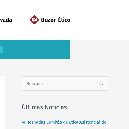
ivada
Buzón Ético
B
u
s
Últimas Noticias
c
a
VII Jornadas Comités de Ética Asistencial del
r