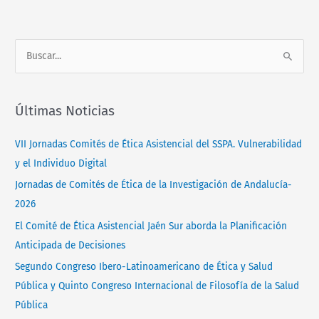
Normativa
Contacto
B
u
s
Últimas Noticias
c
a
VII Jornadas Comités de Ética Asistencial del SSPA. Vulnerabilidad
r
y el Individuo Digital
p
Jornadas de Comités de Ética de la Investigación de Andalucía-
o
2026
r
El Comité de Ética Asistencial Jaén Sur aborda la Planificación
:
Anticipada de Decisiones
Segundo Congreso Ibero-Latinoamericano de Ética y Salud
Pública y Quinto Congreso Internacional de Filosofía de la Salud
Pública