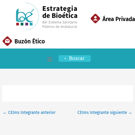
Ir
al
contenido
Área Privada
Buzón Ético
Buscar
Inicio
EBSSPA
Áreas Clave
←
CEIms Integrante anterior
CEIms Integrante siguiente
→
Documentación