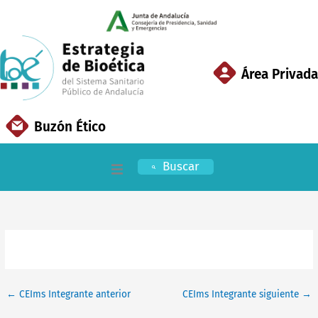
Ir
al
contenido
Área Privada
Buzón Ético
Buscar
Inicio
EBSSPA
Áreas Clave
←
CEIms Integrante anterior
CEIms Integrante siguiente
→
Documentación