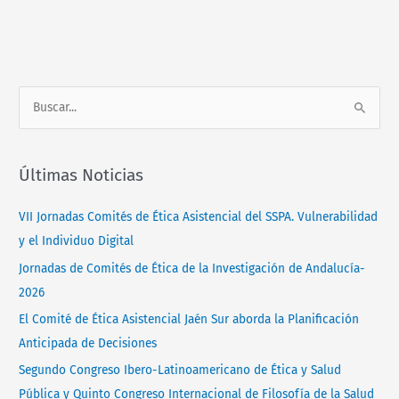
Normativa
Contacto
B
u
s
Últimas Noticias
c
a
VII Jornadas Comités de Ética Asistencial del SSPA. Vulnerabilidad
r
y el Individuo Digital
p
Jornadas de Comités de Ética de la Investigación de Andalucía-
o
2026
r
El Comité de Ética Asistencial Jaén Sur aborda la Planificación
:
Anticipada de Decisiones
Segundo Congreso Ibero-Latinoamericano de Ética y Salud
Pública y Quinto Congreso Internacional de Filosofía de la Salud