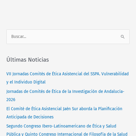
Normativa
Contacto
B
u
s
Últimas Noticias
c
a
VII Jornadas Comités de Ética Asistencial del SSPA. Vulnerabilidad
r
y el Individuo Digital
p
Jornadas de Comités de Ética de la Investigación de Andalucía-
o
2026
r
El Comité de Ética Asistencial Jaén Sur aborda la Planificación
:
Anticipada de Decisiones
Segundo Congreso Ibero-Latinoamericano de Ética y Salud
Pública y Quinto Congreso Internacional de Filosofía de la Salud