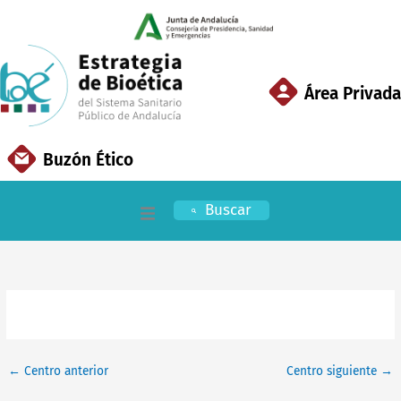
Ir
al
contenido
Área Privada
Buzón Ético
Buscar
Inicio
EBSSPA
Áreas Clave
←
Centro anterior
Centro siguiente
→
Documentación