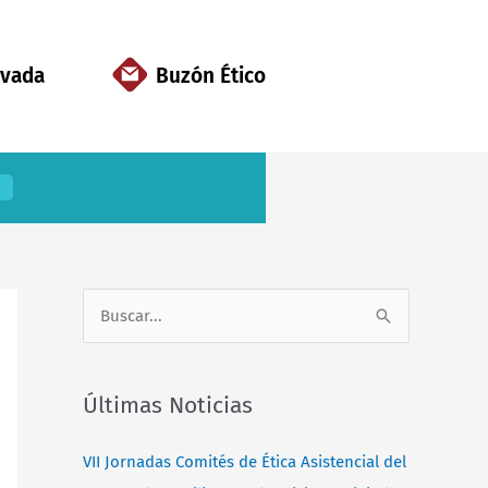
ivada
Buzón Ético
B
u
s
Últimas Noticias
c
a
VII Jornadas Comités de Ética Asistencial del
r