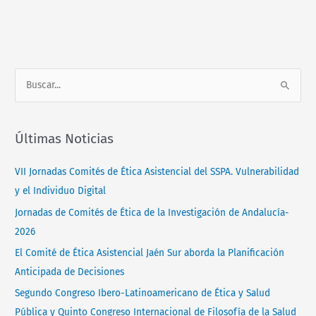
Normativa
Contacto
B
u
s
Últimas Noticias
c
a
VII Jornadas Comités de Ética Asistencial del SSPA. Vulnerabilidad
r
y el Individuo Digital
p
Jornadas de Comités de Ética de la Investigación de Andalucía-
o
2026
r
El Comité de Ética Asistencial Jaén Sur aborda la Planificación
:
Anticipada de Decisiones
Segundo Congreso Ibero-Latinoamericano de Ética y Salud
Pública y Quinto Congreso Internacional de Filosofía de la Salud