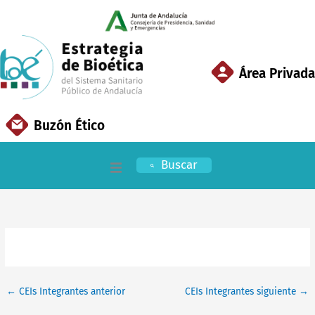
Ir
al
contenido
Área Privada
Buzón Ético
Buscar
Inicio
EBSSPA
Áreas Clave
←
CEIs Integrantes anterior
CEIs Integrantes siguiente
→
Documentación