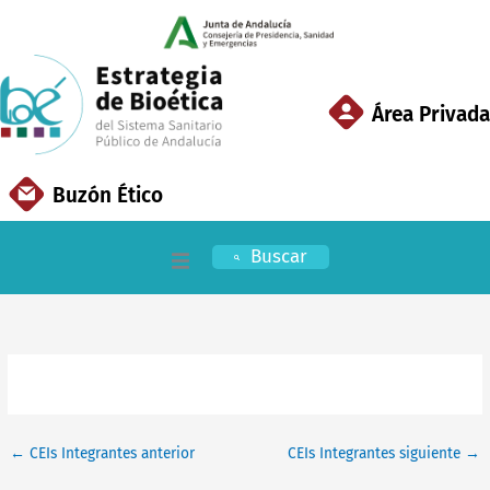
Ir
al
contenido
Área Privada
Buzón Ético
Buscar
Inicio
EBSSPA
Áreas Clave
←
CEIs Integrantes anterior
CEIs Integrantes siguiente
→
Documentación