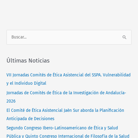
Normativa
Contacto
B
u
s
Últimas Noticias
c
a
VII Jornadas Comités de Ética Asistencial del SSPA. Vulnerabilidad
r
y el Individuo Digital
p
Jornadas de Comités de Ética de la Investigación de Andalucía-
o
2026
r
El Comité de Ética Asistencial Jaén Sur aborda la Planificación
:
Anticipada de Decisiones
Segundo Congreso Ibero-Latinoamericano de Ética y Salud
Pública y Quinto Congreso Internacional de Filosofía de la Salud