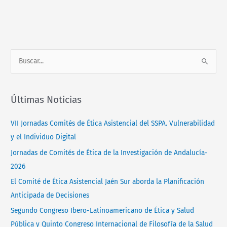
Normativa
Contacto
B
u
s
Últimas Noticias
c
a
VII Jornadas Comités de Ética Asistencial del SSPA. Vulnerabilidad
r
y el Individuo Digital
p
Jornadas de Comités de Ética de la Investigación de Andalucía-
o
2026
r
El Comité de Ética Asistencial Jaén Sur aborda la Planificación
:
Anticipada de Decisiones
Segundo Congreso Ibero-Latinoamericano de Ética y Salud
Pública y Quinto Congreso Internacional de Filosofía de la Salud