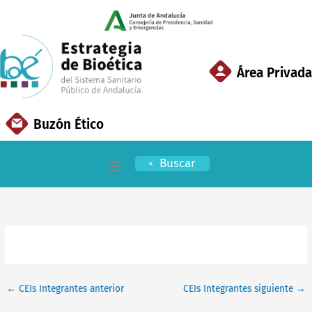
Ir
al
contenido
Área Privada
Buzón Ético
Buscar
Inicio
EBSSPA
Áreas Clave
←
CEIs Integrantes anterior
CEIs Integrantes siguiente
→
Documentación