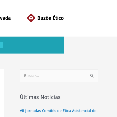
ivada
Buzón Ético
B
u
s
Últimas Noticias
c
a
VII Jornadas Comités de Ética Asistencial del
r