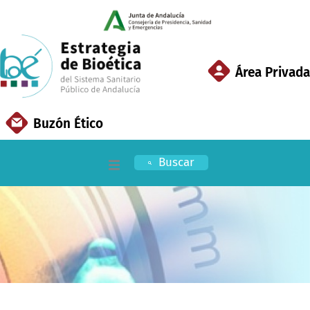
Ir
al
contenido
Área Privada
Buzón Ético
Buscar
Inicio
EBSSPA
Áreas Clave
Documentación