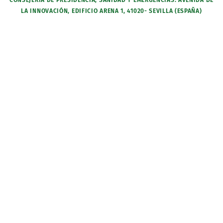
CONSEJERÍA DE PRESIDENCIA, SANIDAD Y EMERGENCIAS. AVENIDA DE
LA INNOVACIÓN, EDIFICIO ARENA 1, 41020- SEVILLA (ESPAÑA)
Normativa
Contacto