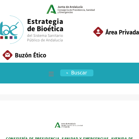
Ir
al
contenido
Área Privada
Buzón Ético
Buscar
Inicio
EBSSPA
Áreas Clave
Documentación